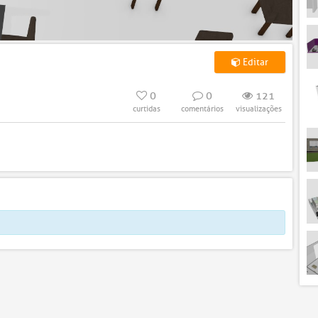
Editar
0
0
121
curtidas
comentários
visualizações