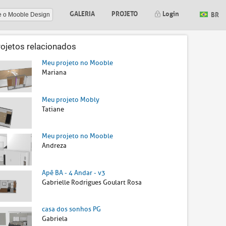
GALERIA
PROJETO
Login
BR
e o Mooble Design
rojetos relacionados
Meu projeto no Mooble
Mariana
Meu projeto Mobly
Tatiane
Meu projeto no Mooble
Andreza
Apê BA - 4 Andar - v3
Gabrielle Rodrigues Goulart Rosa
casa dos sonhos PG
Gabriela