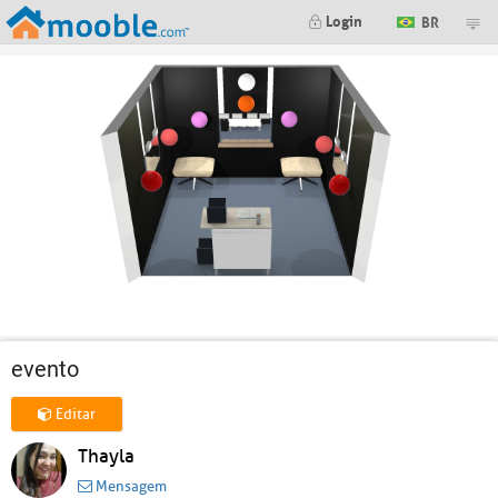
Login
BR
evento
Editar
Thayla
Mensagem