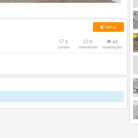
Editar
0
0
46
curtidas
comentários
visualizações