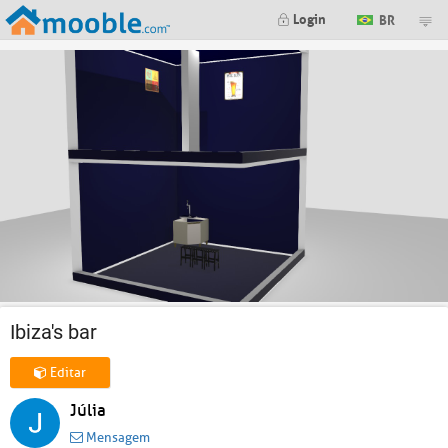
Login
BR
Ibiza's bar
Editar
Júlia
Mensagem