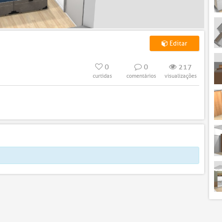
Editar
0
0
217
curtidas
comentários
visualizações