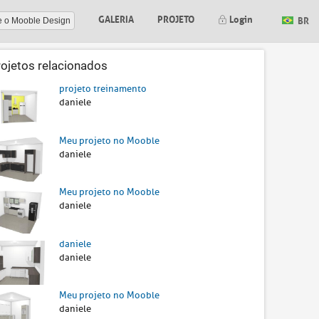
GALERIA
PROJETO
Login
BR
e o Mooble Design
rojetos relacionados
projeto treinamento
daniele
Meu projeto no Mooble
daniele
Meu projeto no Mooble
daniele
daniele
daniele
Meu projeto no Mooble
daniele