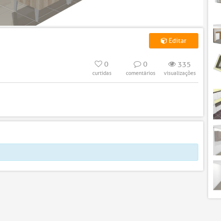
Editar
0
0
335
curtidas
comentários
visualizações