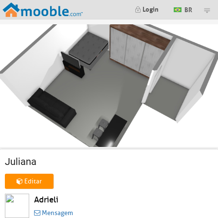
Login
BR
Juliana
Editar
Adrieli
Mensagem