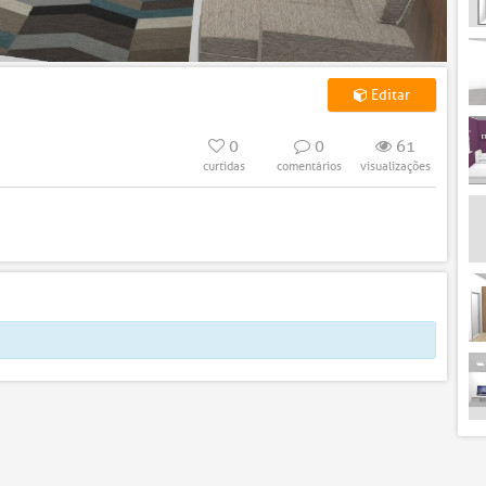
Editar
0
0
61
curtidas
comentários
visualizações