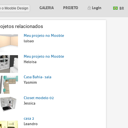
GALERIA
PROJETO
Login
BR
e o Mooble Design
rojetos relacionados
Meu projeto no Mooble
luisao
Meu projeto no Mooble
Heloisa
Casa Bahia- sala
Yasmim
Closet modelo 02
Jessica
casa 2
Leandro