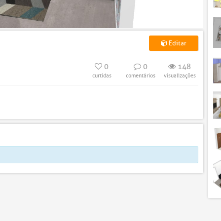
Editar
0
0
148
curtidas
comentários
visualizações