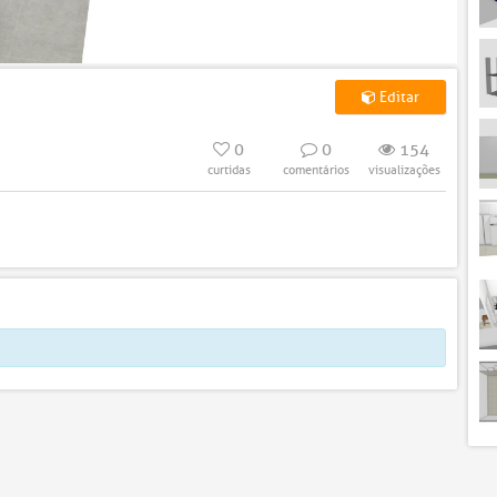
Editar
0
0
154
curtidas
comentários
visualizações