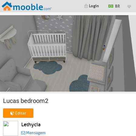
Login
BR
Lucas bedroom2
Editar
Lethycia
Mensagem