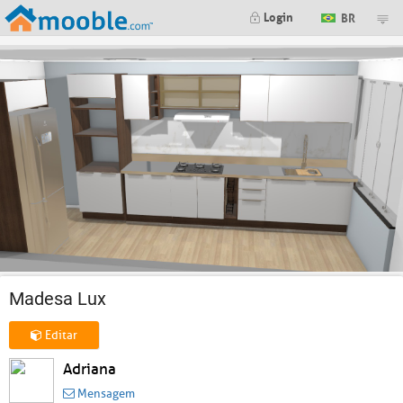
Login
BR
Madesa Lux
Editar
Adriana
Mensagem