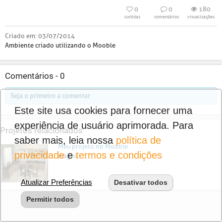
0
0
180
curtidas
comentários
visualizações
Criado em:
03/07/2014
Ambiente criado utilizando o Mooble
Comentários -
0
Seja o primeiro a comentar
Este site usa cookies para fornecer uma
experiência de usuário aprimorada. Para
Projetos relacionados
saber mais, leia nossa
política de
Meu projeto no Mooble
privacidade
e
termos e condições
magno
Atualizar Preferências
Desativar todos
Permitir todos