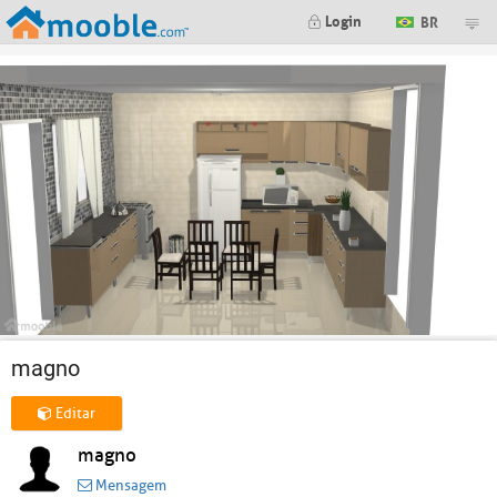
Login
BR
magno
Editar
magno
Mensagem