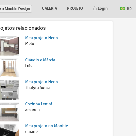
GALERIA
PROJETO
Login
BR
e o Mooble Design
rojetos relacionados
Meu projeto Henn
Melo
Cláudio e Márcia
Luís
Meu projeto Henn
Thalyta Sousa
Cozinha Lenini
amanda
Meu projeto no Mooble
daiane