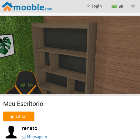
Login
BR
Meu Escritorio
Editar
renato
Mensagem