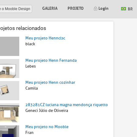
GALERIA
PROJETO
Login
BR
e o Mooble Design
rojetos relacionados
Meu projeto Hennclsc
black
Meu projeto Henn Fernanda
Lebes
Meu projeto Henn cozinhar
Camila
283281CZ luciana magna mendonça riquetto
Geneci Júlio de Oliveira
Meu projeto no Mooble
Fran