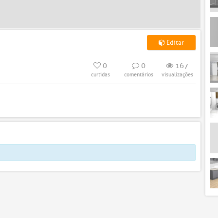
Editar
0
0
167
curtidas
comentários
visualizações