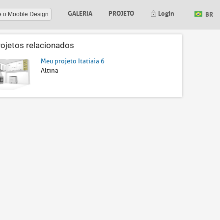
GALERIA
PROJETO
Login
BR
e o Mooble Design
rojetos relacionados
Meu projeto Itatiaia 6
Altina