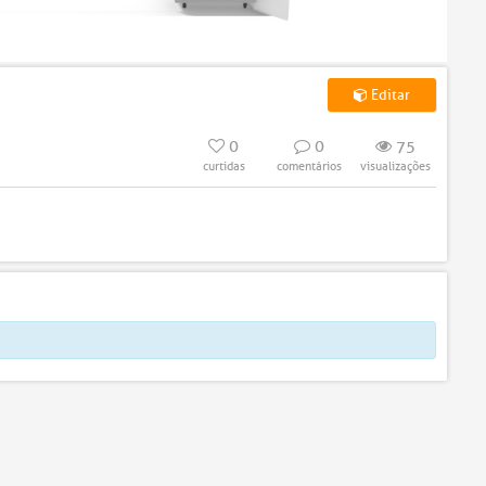
Editar
0
0
75
curtidas
comentários
visualizações