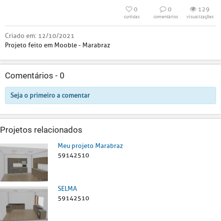
0
0
129
curtidas
comentários
visualizações
Criado em:
12/10/2021
Projeto feito em Mooble - Marabraz
Comentários -
0
Seja o primeiro a comentar
Projetos relacionados
Meu projeto Marabraz
59142510
SELMA
59142510