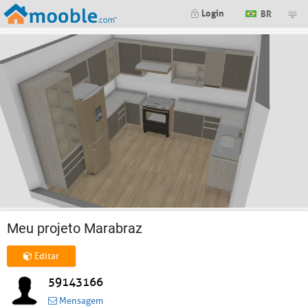
Login
BR
Meu projeto Marabraz
Editar
59143166
Mensagem