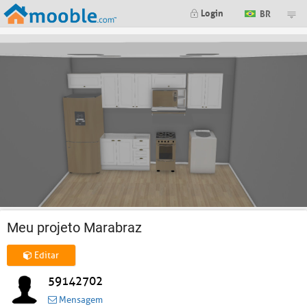
Login
BR
Meu projeto Marabraz
Editar
59142702
Mensagem