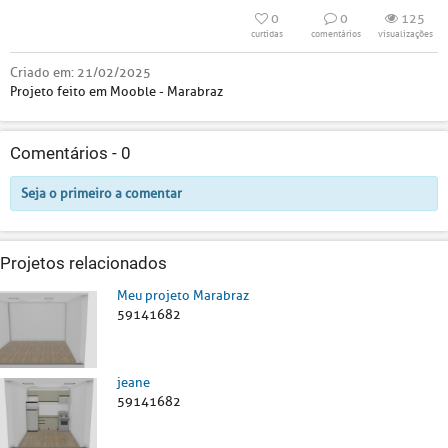
0
0
125
curtidas
comentários
visualizações
Criado em:
21/02/2025
Projeto feito em Mooble - Marabraz
Comentários -
0
Seja o primeiro a comentar
Projetos relacionados
Meu projeto Marabraz
59141682
jeane
59141682