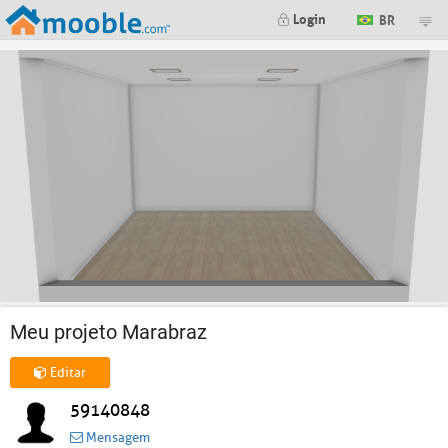
Login
BR
Meu projeto Marabraz
Editar
59140848
Mensagem