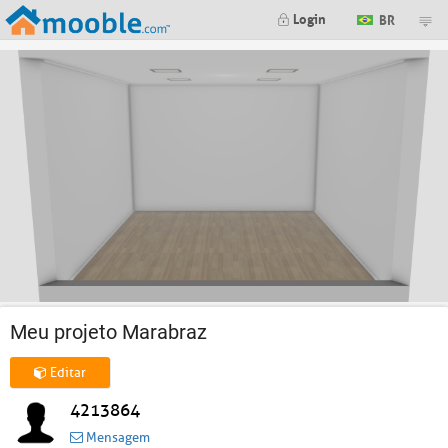
Login
BR
Meu projeto Marabraz
Editar
4213864
Mensagem