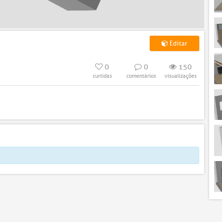
Editar
0
0
150
curtidas
comentários
visualizações