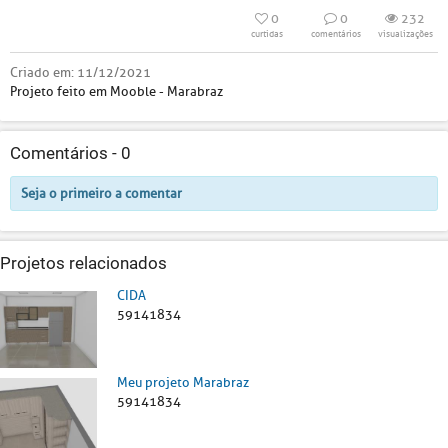
0
0
232
curtidas
comentários
visualizações
Criado em:
11/12/2021
Projeto feito em Mooble - Marabraz
Comentários -
0
Seja o primeiro a comentar
Projetos relacionados
CIDA
59141834
Meu projeto Marabraz
59141834