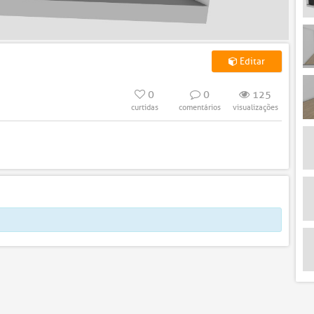
Editar
0
0
125
curtidas
comentários
visualizações