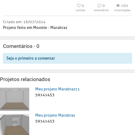
0
0
160
curtidas
comentários
visualizações
Criado em:
16/07/2024
Projeto feito em Mooble - Marabraz
Comentários -
0
Seja o primeiro a comentar
Projetos relacionados
Meu projeto Marabraz11
59141453
Meu projeto Marabraz
59141453