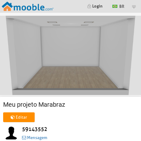
Login
BR
Meu projeto Marabraz
Editar
59143552
Mensagem