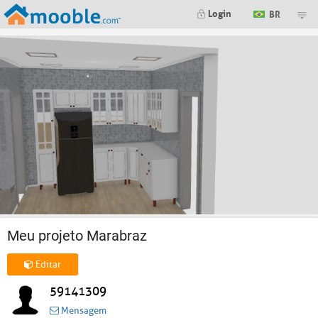
Login
BR
Meu projeto Marabraz
Editar
59141309
Mensagem