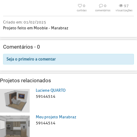
0
0
97
curtidas
comentários
visualizações
Criado em:
01/02/2025
Projeto feito em Mooble - Marabraz
Comentários -
0
Seja o primeiro a comentar
Projetos relacionados
Luciene QUARTO
59144514
Meu projeto Marabraz
59144514