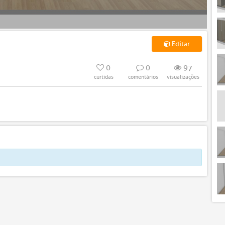
Editar
0
0
97
curtidas
comentários
visualizações