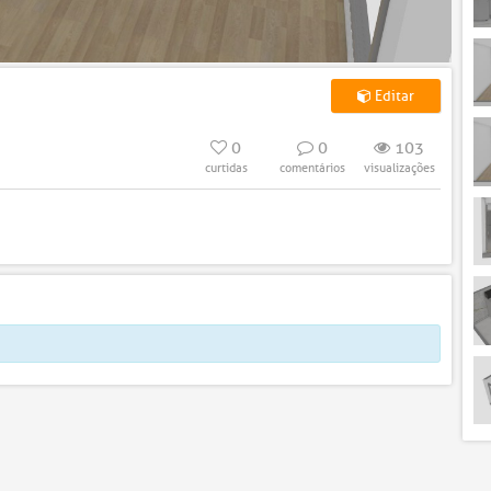
Editar
0
0
103
curtidas
comentários
visualizações