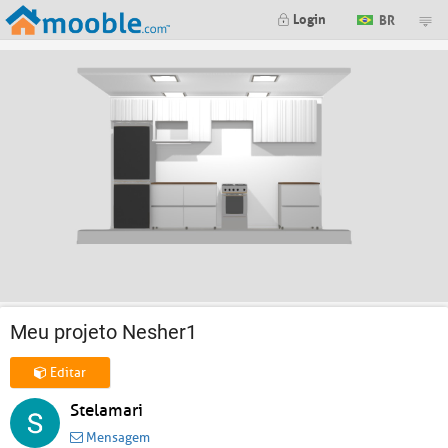
Login
BR
Meu projeto Nesher1
Editar
Stelamari
Mensagem