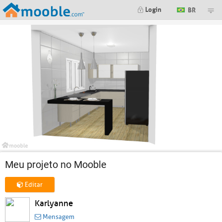
Login
BR
Meu projeto no Mooble
Editar
Karlyanne
Mensagem