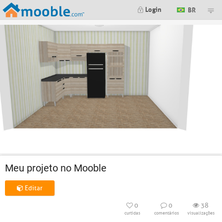
Login
BR
Meu projeto no Mooble
Editar
0
0
38
curtidas
comentários
visualizações