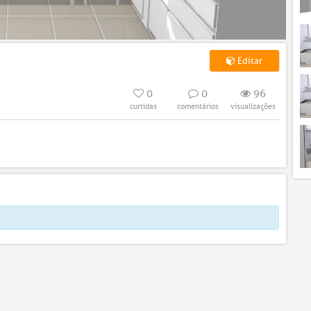
Editar
0
0
96
curtidas
comentários
visualizações