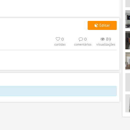
Editar
0
0
89
curtidas
comentários
visualizações