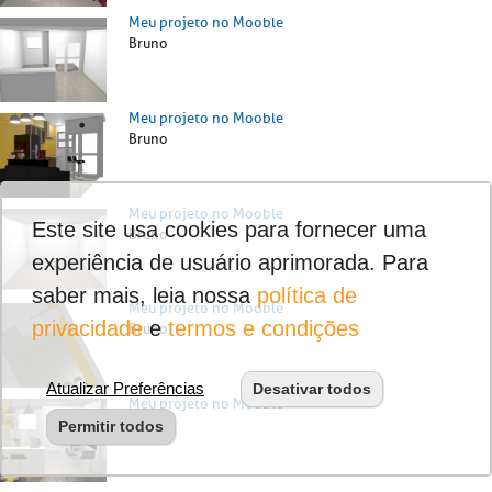
Meu projeto no Mooble
Bruno
Meu projeto no Mooble
Bruno
Meu projeto no Mooble
Este site usa cookies para fornecer uma
Bruno
experiência de usuário aprimorada. Para
saber mais, leia nossa
política de
Meu projeto no Mooble
privacidade
e
termos e condições
Bruno
Atualizar Preferências
Desativar todos
Meu projeto no Mooble
Bruno
Permitir todos