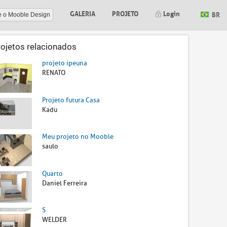
GALERIA
PROJETO
Login
BR
e o Mooble Design
rojetos relacionados
projeto ipeuna
RENATO
Projeto futura Casa
Kadu
Meu projeto no Mooble
saulo
Quarto
Daniel Ferreira
S
WELDER