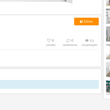
Meu
Editar
0
0
51
curtidas
comentários
visualizações