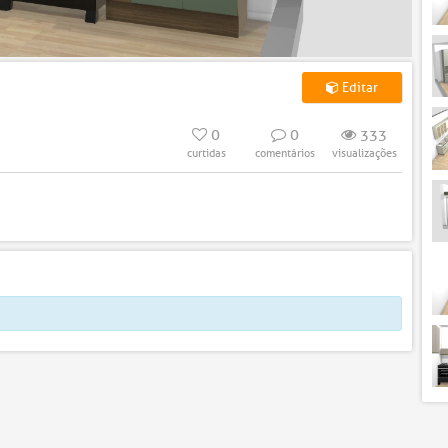
Editar
0
0
333
curtidas
comentários
visualizações