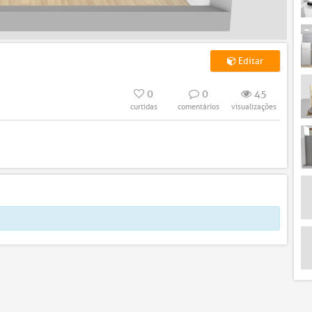
Editar
0
0
45
curtidas
comentários
visualizações