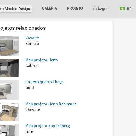
GALERIA
PROJETO
Login
BR
e o Mooble Design
rojetos relacionados
Viviane
Rômulo
Meu projeto Henn
Gabriel
projeto quarto Thays
Gold
Meu projeto Henn Rosimalia
Chevete
Meu projeto Kappesberg
Lore