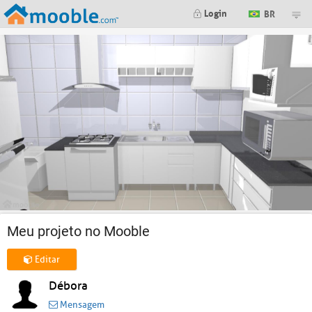
Login
BR
Meu projeto no Mooble
Editar
Débora
Mensagem