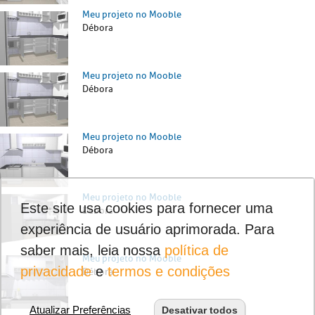
Meu projeto no Mooble
Débora
Meu projeto no Mooble
Débora
Meu projeto no Mooble
Débora
Meu projeto no Mooble
Este site usa cookies para fornecer uma
Débora
experiência de usuário aprimorada. Para
saber mais, leia nossa
política de
Meu projeto no Mooble
privacidade
e
termos e condições
Débora
Atualizar Preferências
Desativar todos