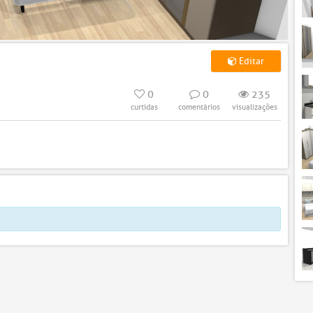
Editar
0
0
235
curtidas
comentários
visualizações