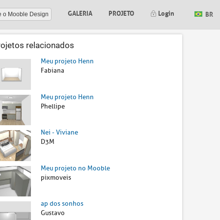
GALERIA
PROJETO
Login
BR
e o Mooble Design
rojetos relacionados
Meu projeto Henn
Fabiana
Meu projeto Henn
Phellipe
Nei - Viviane
D3M
Meu projeto no Mooble
pixmoveis
ap dos sonhos
Gustavo