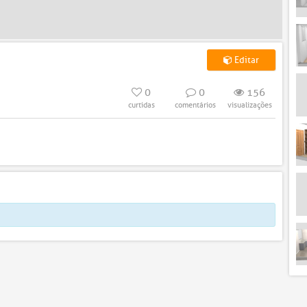
Editar
0
0
156
curtidas
comentários
visualizações