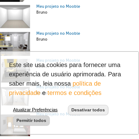
Meu projeto no Mooble
Bruno
Meu projeto no Mooble
Bruno
Meu projeto no Mooble
Este site usa cookies para fornecer uma
Bruno
experiência de usuário aprimorada. Para
saber mais, leia nossa
política de
Meu projeto no Mooble
privacidade
e
termos e condições
Bruno
Atualizar Preferências
Desativar todos
Meu projeto no Mooble
Bruno
Permitir todos