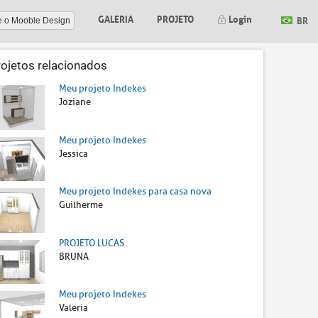
GALERIA
PROJETO
Login
BR
e o Mooble Design
rojetos relacionados
Meu projeto Indekes
Joziane
Meu projeto Indekes
Jessica
Meu projeto Indekes para casa nova
Guilherme
PROJETO LUCAS
BRUNA
Meu projeto Indekes
Valeria