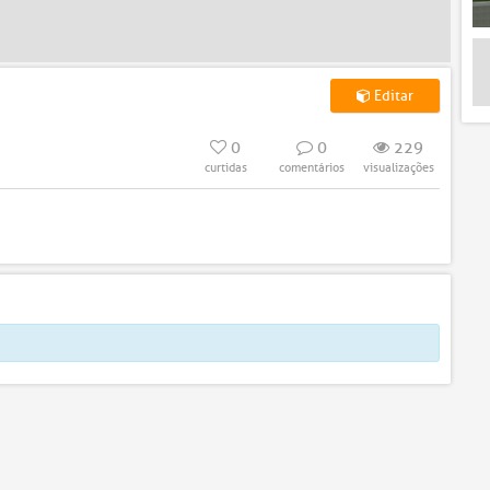
Editar
0
0
229
curtidas
comentários
visualizações