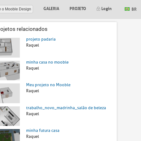
GALERIA
PROJETO
Login
BR
e o Mooble Design
rojetos relacionados
projeto padaria
Raquel
minha casa no mooble
Raquel
Meu projeto no Mooble
Raquel
trabalho_novo_madrinha_salão de beleza
Raquel
minha futura casa
Raquel