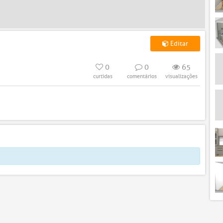
Editar
0
0
65
curtidas
comentários
visualizações