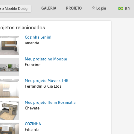
GALERIA
PROJETO
Login
BR
e o Mooble Design
rojetos relacionados
Cozinha Lenini
amanda
Meu projeto no Mooble
Francine
Meu projeto Móveis THB
Ferrandin & Cia Ltda
Meu projeto Henn Rosimalia
Chevete
COZINHA
Eduarda