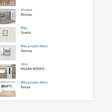
Viviane
Rômulo
May
Joselio
Meu projeto Henn
Heloisa
libra
MILENA MÓVEIS
Meu projeto Henn
Raíssa