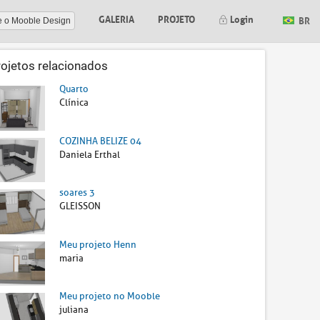
GALERIA
PROJETO
Login
BR
e o Mooble Design
rojetos relacionados
Quarto
Clínica
COZINHA BELIZE 04
Daniela Erthal
soares 3
GLEISSON
Meu projeto Henn
maria
Meu projeto no Mooble
juliana