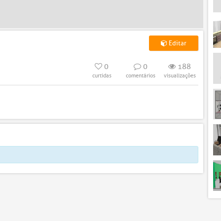
Editar
0
0
188
curtidas
comentários
visualizações