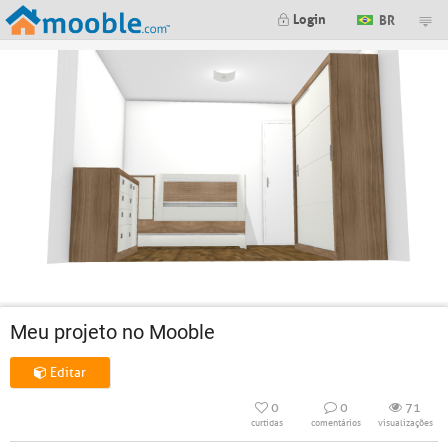
Login
BR
Meu projeto no Mooble
Editar
0
0
71
curtidas
comentários
visualizações